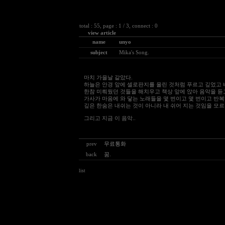
total : 55, page : 1 / 3, connect : 0
view article
name
unyo
subject
Mika's Song.
마치 가을날 같았다.
하늘은 안경 앞에 셀로판지를 올린 것처럼 푸르고 깊었고 
한참 미뤄뒀던 것들을 해치우고 책상 앞에 앉아 음악을 듣고
가사가 마음에 와 닿는 노래들을 몇 번이고 몇 번이고 반
깊은 한숨은 내쉬는 것이 아니라 내 쉬어 지는 것임을 모르
그리고 지금 이 음악..
prev
무료통화
back
꿈.
list